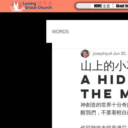
HOME 主頁
About
WORDS
josephyu4
Jun 20,
山上的小
A Hi
the 
神創造的世界十分奇
醒我們，不要看輕自
你可能從未留意過它