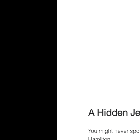
A Hidden Je
You might never spot 
Hamilton.