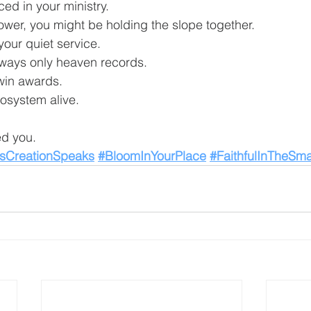
ced in your ministry.
 flower, you might be holding the slope together.
your quiet service.
n ways only heaven records.
win awards.
osystem alive.
ed you.
sCreationSpeaks
#BloomInYourPlace
#FaithfulInTheSma