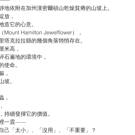
靜地依附在加州漢密爾頓山乾燥貧瘠的山坡上。
綻放，
祂造它的心意。
t Hamilton Jewelflower），
聖塔克拉拉縣的幾個角落悄悄存在。
厘米高，
碎石遍地的環境中，
的使命。
軀，
山坡。
蟲，
，
，持續發揮它的價值。
裡一震——
自己「太小」、「沒用」、「不重要」？