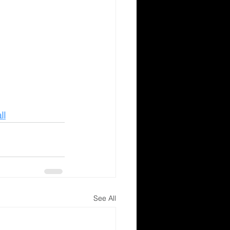
ll
See All