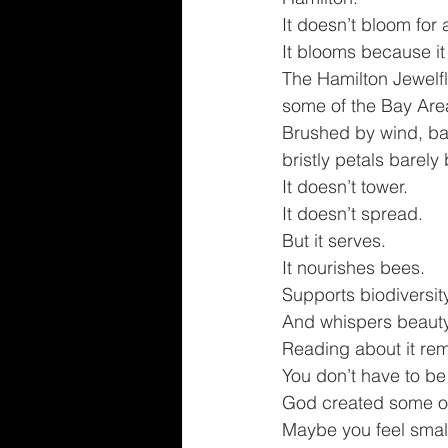
It doesn’t bloom for 
It blooms because i
The Hamilton Jewelfl
some of the Bay Area
Brushed by wind, bake
bristly petals barely
It doesn’t tower.
It doesn’t spread.
But it serves.
It nourishes bees.
Supports biodiversity
And whispers beauty 
Reading about it rem
You don’t have to be
God created some of
Maybe you feel smal