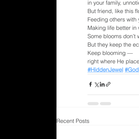
in your family, unnoti
But friend, like this
Feeding others with 
Making life better i
Some blooms don’t 
But they keep the ec
Keep blooming —
right where He plac
#HiddenJewel
#God
Recent Posts