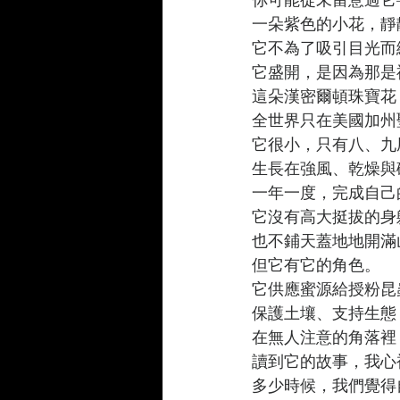
一朵紫色的小花，靜
它不為了吸引目光而
它盛開，是因為那是
這朵漢密爾頓珠寶花（Moun
全世界只在美國加州
它很小，只有八、九
生長在強風、乾燥與
一年一度，完成自己
它沒有高大挺拔的身
也不鋪天蓋地地開滿
但它有它的角色。
它供應蜜源給授粉昆
保護土壤、支持生態
在無人注意的角落裡
讀到它的故事，我心
多少時候，我們覺得