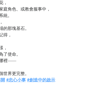
花，
家庭角色、或教會服事中，
系統。
，
塌的那塊基石。
記得，
樣，
為了使命。
哪裡——
個世界更完整。
盛開
#忠心小事
#創造中的啟示