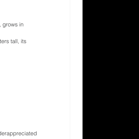
, grows in 
s tall, its 
derappreciated 