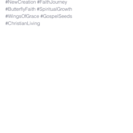
#NewCreation
#FaithJourney
#ButterflyFaith
#SpiritualGrowth
#WingsOfGrace
#GospelSeeds
#ChristianLiving
"兩條路，展開在我們眼前：一條寬廣，通往滅
亡；一條狹窄，通向生命。每天，每個選擇，
每一步——你走在哪條路上？" | "Two paths 
stretch before us: One wide, leading to 
destruction... One narrow, leading to life. 