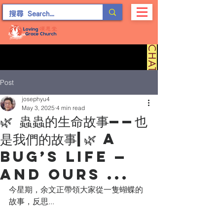
C
H
A
T
留
言
Post
josephyu4
May 3, 2025
4 min read
🌿 蟲蟲的生命故事——也
是我們的故事|🌿 A
Bug’s Life —
and Ours ...
今星期，余文正帶領大家從一隻蝴蝶的
故事，反思...