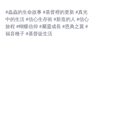
#蟲蟲的生命故事
#基督裡的更新
#真光
中的生活
#信心生存術
#新造的人
#信心
旅程
#蝴蝶信仰
#屬靈成長
#恩典之翼
#
福音種子
#基督徒生活