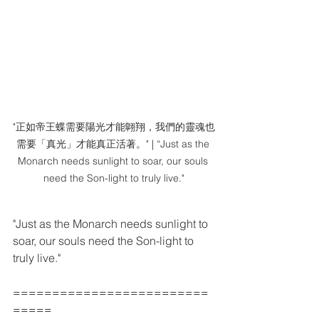
"正如帝王蝶需要陽光才能翺翔，我們的靈魂也
需要「真光」才能真正活著。" | “Just as the 
Monarch needs sunlight to soar, our souls 
need the Son-light to truly live."
"Just as the Monarch needs sunlight to 
soar, our souls need the Son-light to 
truly live."
=========================
=====