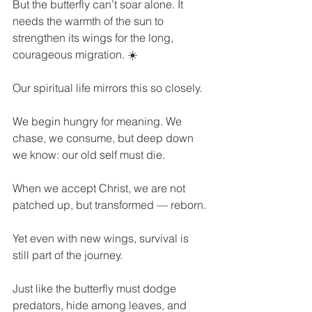
But the butterfly can’t soar alone. It 
needs the warmth of the sun to 
strengthen its wings for the long, 
courageous migration. ☀️
Our spiritual life mirrors this so closely.
We begin hungry for meaning. We 
chase, we consume, but deep down 
we know: our old self must die.
When we accept Christ, we are not 
patched up, but transformed — reborn.
Yet even with new wings, survival is 
still part of the journey.
Just like the butterfly must dodge 
predators, hide among leaves, and 