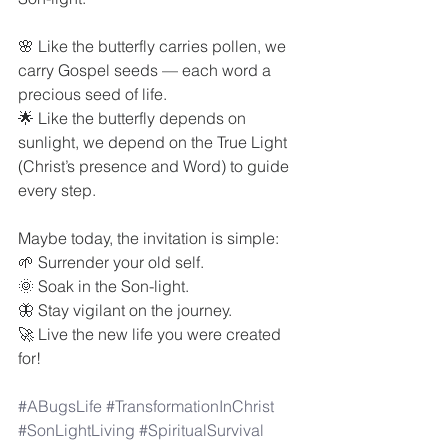
🌸 Like the butterfly carries pollen, we 
carry Gospel seeds — each word a 
precious seed of life.
🌟 Like the butterfly depends on 
sunlight, we depend on the True Light 
(Christ’s presence and Word) to guide 
every step.
Maybe today, the invitation is simple:
🌱 Surrender your old self.
🌞 Soak in the Son-light.
🦋 Stay vigilant on the journey.
🚀 Live the new life you were created 
for!
#ABugsLife
#TransformationInChrist
#SonLightLiving
#SpiritualSurvival