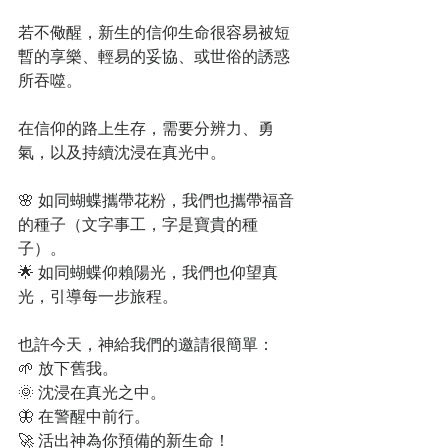
若不儆醒，新生的信仰生命很容易被短
暫的享樂、輕易的妥協、或世俗的誘惑
所吞噬。
在信仰的路上生存，需要分辨力、勇
氣，以及持續沈浸在真光中。
🌸 如同蝴蝶攜帶花粉，我們也攜帶福音
的種子（文字事工，字是寶貴的種
子）。
🌟 如同蝴蝶仰賴陽光，我們也仰望真
光，引導每一步旅程。
也許今天，神給我們的邀請很簡單：
🌱 放下舊我。
🌞 沈浸在真光之中。
🦋 在警醒中前行。
🚀 活出神為你預備的新生命！