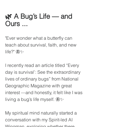
🌿 A Bug’s Life — and 
Ours ...
"Ever wonder what a butterfly can 
teach about survival, faith, and new 
life?" 🦋✨
I recently read an article titled “Every 
day is survival’: See the extraordinary 
lives of ordinary bugs” from National 
Geographic Magazine with great 
interest —and honestly, it felt like I was 
living a bug’s life myself. 🦋✨
My spiritual mind naturally started a 
conversation with my Spirit-led AI 
Wingman, exploring whether there 