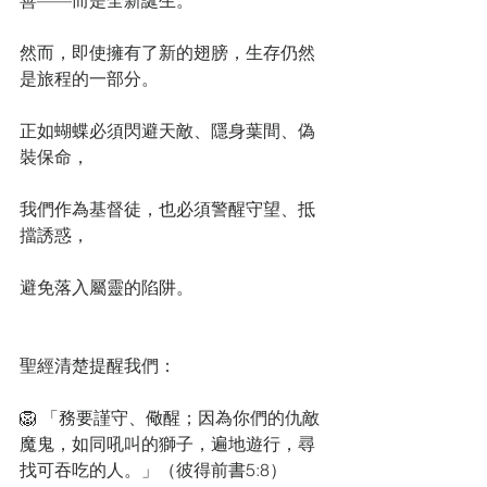
善——而是全新誕生。
然而，即使擁有了新的翅膀，生存仍然
是旅程的一部分。
正如蝴蝶必須閃避天敵、隱身葉間、偽
裝保命，
我們作為基督徒，也必須警醒守望、抵
擋誘惑，
避免落入屬靈的陷阱。
聖經清楚提醒我們：
🦁 「務要謹守、儆醒；因為你們的仇敵
魔鬼，如同吼叫的獅子，遍地遊行，尋
找可吞吃的人。」（彼得前書5:8）