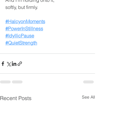
And I’m holding onto it,
softly, but firmly.
#HalcyonMoments
#PowerInStillness
#IdyllicPause
#QuietStrength
See All
Recent Posts