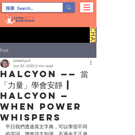
C
H
A
T
留
言
Post
josephyu4
Jun 20, 2025
2 min read
Halcyon —— 當
「力量」學會安靜 |
Halcyon —
When Power
Whispers
平日我們透過英文字典，可以學習不同
的字詞，增進語文知識。不過余文正弟