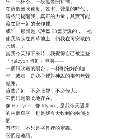
午，一杯茶，一段無聲的祈禱。
在這個鼓吹速度、效率、聲量的時代，
這些詞提醒我，真正的力量，其實可能
藏在那一刻的安靜裡。
或許，那就是《詩篇 23篇所說的，「祂
使我躺臥在青草地上，領我在可安歇的
水邊。」
當我今天靜下來時，我覺得自己被這些
「halcyon 時刻」包圍——
一個風吹過的陽台，一杯剛泡好的咖
啡，或者，是我心裡對神說的那句無聲
感謝。
這些片刻，不必壯觀，不必偉大。
它們只是溫柔地存在。
像 Halcyon，像 Idyllic，是我今天遇見
的兩個單字，也是我今天收到的兩個提
醒。
有些詞，不只是字典裡的定義。
它們是邀請。