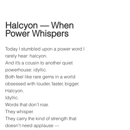
Halcyon — When 
Power Whispers
Today I stumbled upon a power word I 
rarely hear: halcyon.
And it’s a cousin to another quiet 
powerhouse: idyllic.
Both feel like rare gems in a world 
obsessed with louder, faster, bigger.
Halcyon.
Idyllic.
Words that don’t roar.
They whisper.
They carry the kind of strength that 
doesn’t need applause —