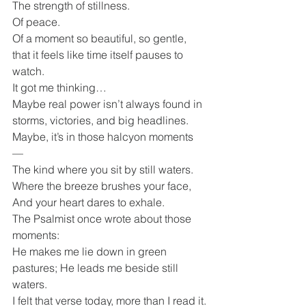
The strength of stillness.
Of peace.
Of a moment so beautiful, so gentle, 
that it feels like time itself pauses to 
watch.
It got me thinking…
Maybe real power isn’t always found in 
storms, victories, and big headlines.
Maybe, it’s in those halcyon moments 
—
The kind where you sit by still waters.
Where the breeze brushes your face,
And your heart dares to exhale.
The Psalmist once wrote about those 
moments:
He makes me lie down in green 
pastures; He leads me beside still 
waters.
I felt that verse today, more than I read it.