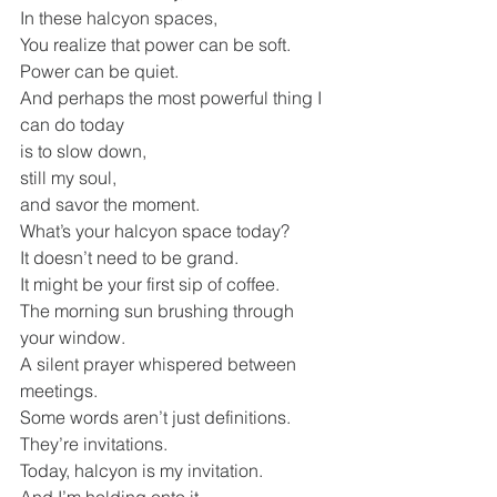
In these halcyon spaces,
You realize that power can be soft.
Power can be quiet.
And perhaps the most powerful thing I 
can do today
is to slow down,
still my soul,
and savor the moment.
What’s your halcyon space today?
It doesn’t need to be grand.
It might be your first sip of coffee.
The morning sun brushing through 
your window.
A silent prayer whispered between 
meetings.
Some words aren’t just definitions.
They’re invitations.
Today, halcyon is my invitation.