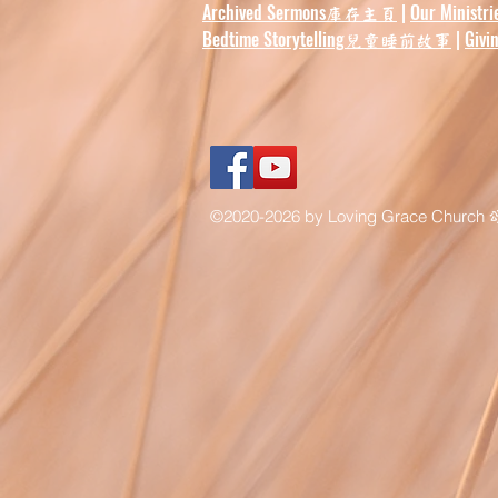
Archived Sermons
|
Our Ministri
庫存主頁
Bedtime Storytelling
|
Givi
兒童睡前故事
©2020-2026 by Loving Grace Church