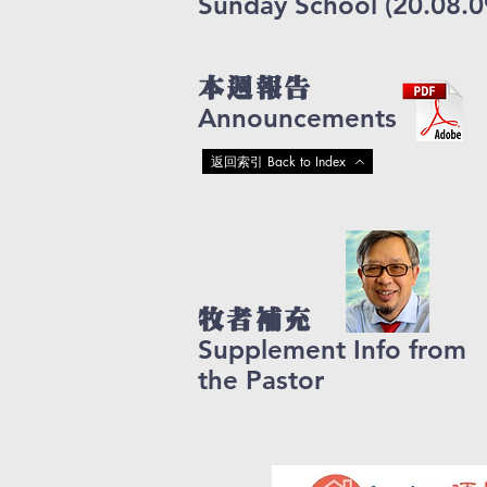
Sunday School (20.08.0
本週報告
Announcements
返回索引 Back to Index
牧者補充
Supplement Info from
the Pastor