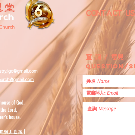
CONTACT 
Church
查 詢 / 意見
question/s
stry.lgc@gmail.com
hurch
@gmail.com
house of God,
 the Lord,
er's house.
am
|
網上直播