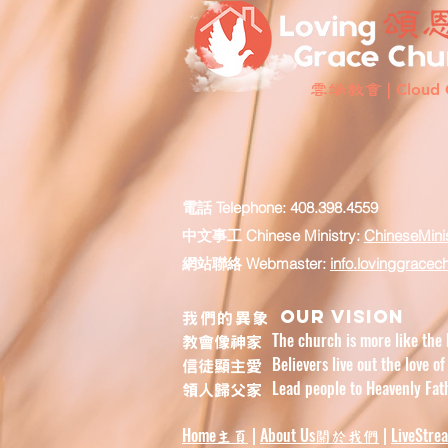
雲端教會
| Cloud 
電話 Telephone:
408.398.4559
中文事工 Chinese Ministry:
ChineseMini
網站聯絡 Webmaster:
info.lovinggracec
Our vision
我們的異象
The church is more like the 
教會像神家
Believers live out the love of
信徒顯主愛
Lead people to Heavenly Fath
領人歸父家
Home
|
About Us
|
LiveStre
主頁
關於我們