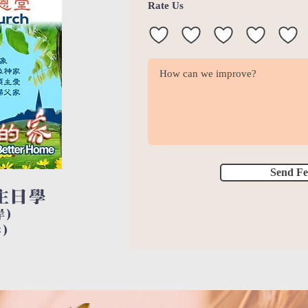
Rate Us
Send F
主日學
岸)
)