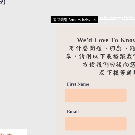
9)
Photo by
Aaron Burden
on
Unspla
返回索引 Back to Index
We'd Love To Kno
有什麼問題、回應、
享，請用以下表格跟我
方便我們日後向
及下載等通
First Name
Email