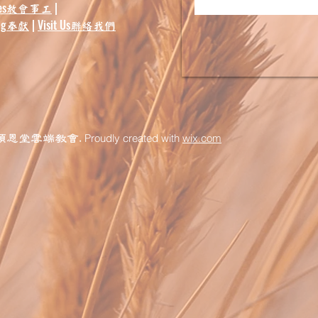
es
|
教會事工
ng
|
Visit Us
奉獻
聯絡我們
Proudly created with
wix.com
頌恩堂雲端教會.