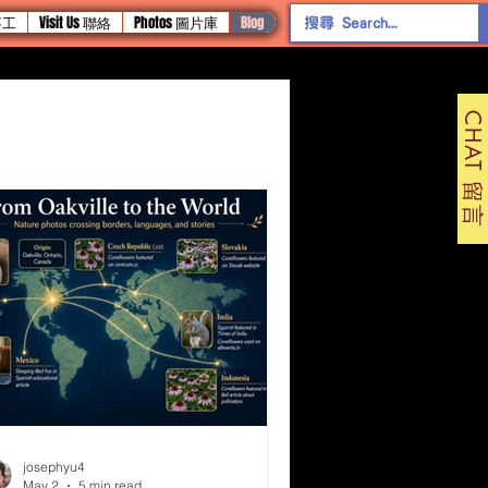
 事工
Visit Us 聯絡
Photos 圖片庫
Blog
CHAT 留言
josephyu4
May 2
5 min read