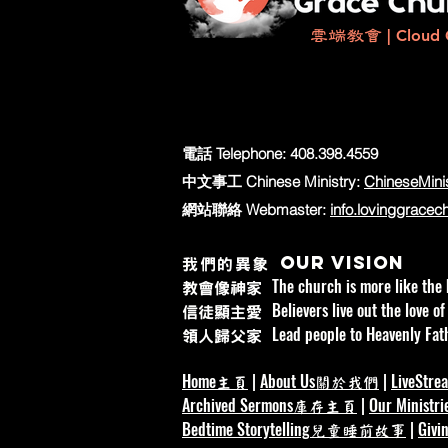
與盼望，發揮自己的才能，作
雲端教會
| Cloud 
貢獻。 我們每個人都蒙神託付
賜、技能、影響力和機會。當
運用這一切，不單為個人成就
的使命、為他人的益處而努力
在參與塑造更好的明天。 無論
電話 Telephone:
408.398.4559
棵樹、減少浪費、改善工作空
位同事，或建立更能服侍人的
中文事工 Chinese Ministry:
ChineseMini
個忠心關懷的行動，都是對神
網站聯絡 Webmaster:
info.lovinggracec
管家職分，也能成為祂賜福世
分。 #世界環境日 #愛護創造 
Our vision
我們的異象
明天 #忠心管家 Wo
The church is more like the 
教會像神家
Believers live out the love of
信徒顯主愛
Lead people to Heavenly Fath
領人歸父家
Home
|
About Us
|
LiveStre
主頁
關於我們
Archived Sermons
|
Our Ministri
庫存主頁
Bedtime Storytelling
|
Givi
兒童睡前故事