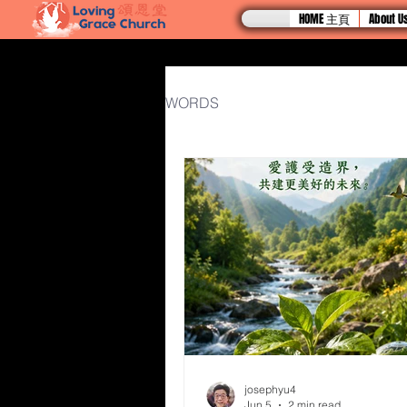
HOME 主頁
About
WORDS
josephyu4
Jun 5
2 min read