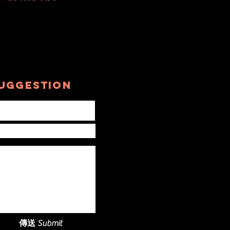
中生活和覓食。 我也發現自己的
oneflower 相片被不同地方使用。IDN
imes Bali 在一篇印尼語文章中使用了這
相片，介紹能吸引授粉昆蟲的花卉，說
 Coneflowers 如何提供花蜜，吸引蜜蜂
蝴蝶，也使家中的花園更適合授粉昆蟲
uggestion
留。一個斯洛伐克語網站也使用了這張
oneflower 相片；現在又發現一個 .cz
名的捷克網站也有使用。.cz 代表捷克
和國。這張 Coneflower 相
傳送 Submit