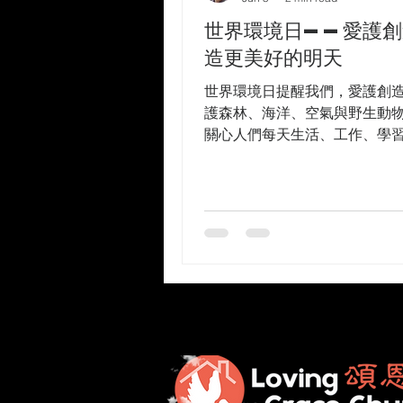
世界環境日——愛護創
造更美好的明天
世界環境日提醒我們，愛護創
護森林、海洋、空氣與野生動
關心人們每天生活、工作、學
環境。一個健康的工作環境，
尊嚴、創意、合作與喜樂，讓
者都能帶着目標與盼望，發揮
能，作出有意義的貢獻。 我們
蒙神託付不同的恩賜、技能、
會。當我們智慧地運用這一切
人成就，也為美好的使命、為
們，愛護創造不只是保護森林
氣與野生動物，也包括關心人
活、工作、學習和服事的環境
的工作環境，能培養人的尊嚴
作與喜樂，讓每一位工作者都