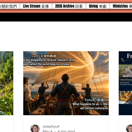
 Us 關於我們
Live Stream 直播
2026 Archive 回看
Giving 奉獻
Ministries
josephyu4
May 4
4 min read