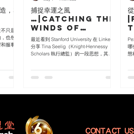
造，塑
捕捉幸運之風
…|Catching the
|
Winds of
t
造不只是保
Luck...
物，也包括
最近看到 Stanford University 在 LinkedIn
P
習和服事的
分享 Tina Seelig（Knight-Hennessy
哪
能培養人的
Scholars 執行總監）的一段思想，其中
態
每一位工作
有一個很有啟發的分別： Fortune 是臨到
我
自己的才
你身上的際遇。 Luck 是你有份預備和創
2
每個人都
造出來的機會。 這個想法一直留在我心
F
影響力和機
中。 我們常常以為「幸運」只是偶然發
仍
，不單為個
生的事——一次驚喜、一個偶遇、一扇突
近
境日提醒我
然打開的門。但 Seelig 用「風」作比
物
、海洋、空
喻：帶來幸運的機會就像風，常常在吹
容
們每天生
動，不斷流動，力量很大，卻是看不見
美
。一個健康
的。要捕捉這些風，我們需要一張帆。
動
、創意、合
而在帆之前，我們先需要一艘船。 這代
一
CONTACT 
能帶着目標
表我們要先做好內在的預備——建立自
R