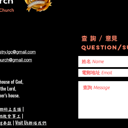
出有意義的
己、塑造品格、磨練能力、培養準備好的
夜
Church
不同的恩
心，為將來可能來到的機會打好基礎。
C
我們智慧地
然後，我們需要一隊船員，因為幸運很少
T
，也為美好
是單獨啟航的。很多門是藉著人而打開
張
，我們便正
的：導師、朋友、同工、鼓勵者，以及那
明
是種下一
查 詢 / 意見
些願意與我們同行的人。真正有意義的機
和
間、鼓勵一
會，很少是完全靠自己一個人抓住的。
question/s
停
制度，每一
stry.lgc@gmail.com
最後，我們需要升起船帆。預備和同行者
C
創造更大的
hurch
@gmail.com
都很重要，但總有一刻，我們需要行動
域
界的一部
——踏前一步、主動回應、留意環境，也
共
#塑造美好
敏銳察覺身邊正
house of God,
 the Lord,
er's house.
am
|
網上直播
es
|
教會事工
ng
|
Visit Us
奉獻
聯絡我們