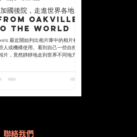
從加國後院，走進世界各地
From Oakville
o the World
exels 最近開始列出相片庫中的相片被
些人或機構使用。看到自己一些自然生
相片，竟然靜靜地走到世界不同地方，
心裡感到驚喜，也十分感恩。 我在
019年4月10日上載了一張睡著的 Red
ox 相片，至今已經超過六年。這張相片
然是我最多人瀏覽和下載的作品。最
，我發現它被用在一些幫助讀者認識動
與牠們行為的文章中。其中一篇文章形
 Red Fox 像是大自然中「貓與狗的完
結合」——牠們有像貓一樣撲向獵物的
作，也有像狗一樣活潑玩耍的特質。另
個墨西哥的西班牙語網站，也用這張
US 聯絡我們
ed Fox 相片，介紹夜行性動物如何在黑