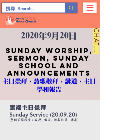
C
H
A
T
留
2020年9月20日
言
Sunday worship,
sermon, sunday
school and
announcements
主日崇拜，詩歌敬拜，講道，主日
學和報告
雲端主日崇拜
Sunday Service (20.09.20)
(整個崇拜程序：歡迎, 報告, 詩歌敬拜, 講道)