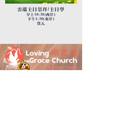
雲端主日崇拜/主日學
早上10:30(西岸)
下午1:30(東岸)
登入
| Cloud Church
雲端教會
電話 Telephone:
408.398.4559
中文事工 Chinese Ministry:
ChineseMinistry.lgc@gmail.com
網站聯絡 Webmaster:
info.lovinggracechurch
@gmail.com
Our vision
我們的異象
The church is more like the house of God,
教會像神家
Believers live out the love of the Lord,
信徒顯主愛
Lead people to Heavenly Father's house.
領人歸父家