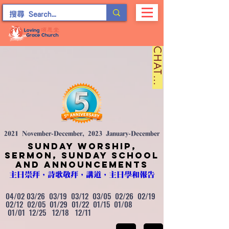
C
H
A
T
留
言
2021 November-December, 2023 January-December
Sunday worship,
sermon, sunday school
and announcements
主日崇拜，詩歌敬拜，講道，主日學和報告
04/02 03/26 03/19 03/12 03/05 02/26 02/19
02/12 02/05 01/29 01/22 01/15 01/08
01/01 12/25 12/18 12/11