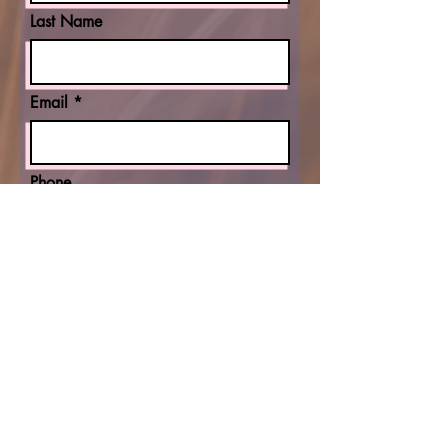
Last Name
Email
Phone
Rate Us
Tell us more