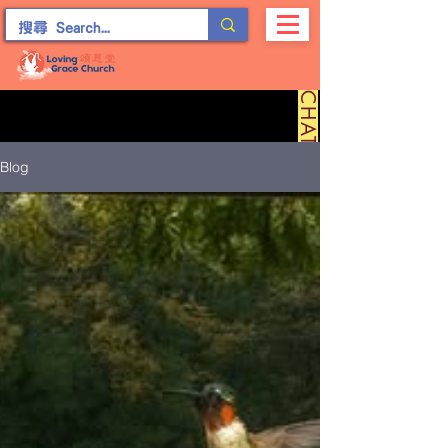
C
H
A
T
留
言
Blog