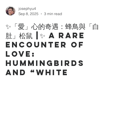
josephyu4
Sep 8, 2025
3 min read
✨「愛」心的奇遇：蜂鳥與「白
肚」松鼠 |✨ A Rare
Encounter of
Love:
Hummingbirds
and “White
Belly” the
Squirrel
在我們的生活環境中，有時可能遇上不同的動物。
我們與牠們的相遇，雖然可能只是一場偶遇，但余
文正弟兄與我們分享，這可能是神為我們安排的一
場巧遇，藉此向我們傳達恩典的信息…… 上星期，