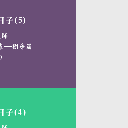
子(5)
牧師
---樹療篇
0
子(4)