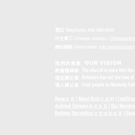
電話 Telephone:
408.398.4559
中文事工 Chinese Ministry:
ChineseMini
網站聯絡 Webmaster:
info.lovinggracec
Our vision
我們的異象
The church is more like the 
教會像神家
Believers live out the love of
信徒顯主愛
Lead people to Heavenly Fath
領人歸父家
Home
|
About Us
|
LiveStre
主頁
關於我們
Archived Sermons
|
Our Ministri
庫存主頁
Bedtime Storytelling
|
Givi
兒童睡前故事