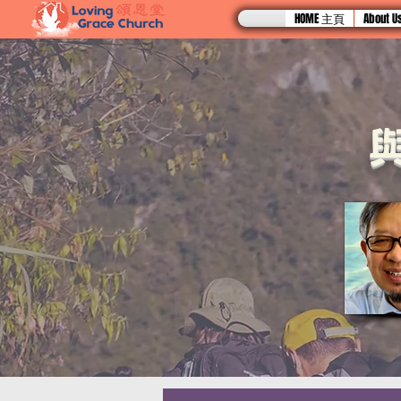
HOME 主頁
About