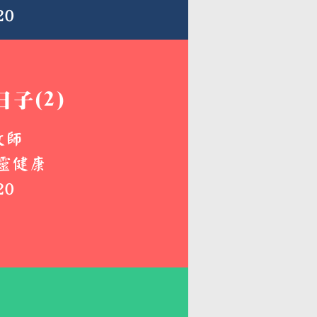
20
子(2)
牧師
靈健康
20