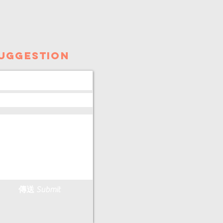
uggestion
傳送 Submit