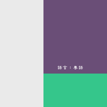
語言：
粵語