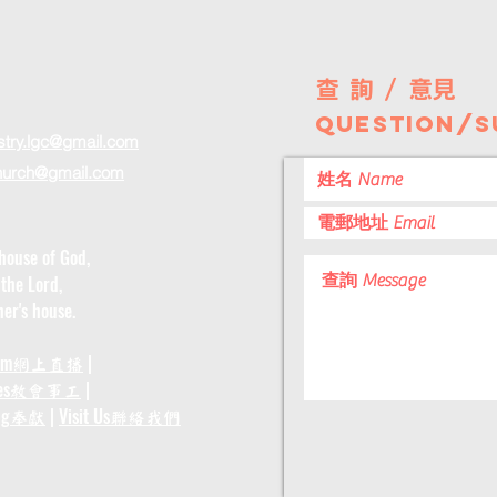
查 詢 / 意見
question/s
stry.lgc@gmail.com
hurch
@gmail.com
house of God,
 the Lord,
er's house.
am
|
網上直播
es
|
教會事工
ng
|
Visit Us
奉獻
聯絡我們