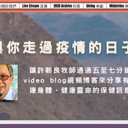
 Us 關於我們
Live Stream 直播
2026 Archive 回看
Giving 奉獻
Ministries
與你走過疫情的日
讓許朝良牧師通過五至七分
video blog視頻博客來分享
康身體，健康靈命的保健訊