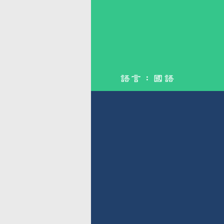
語言：
國語