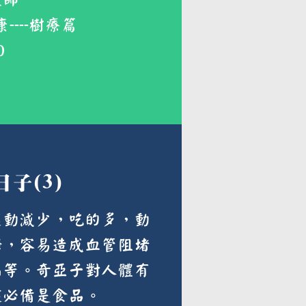
牧師
---樹療篇
0
子(3)
運動減少，吃的多，動
糖，容易造成血管阻堵
病等。奇亞子對人體有
健必備是食品。