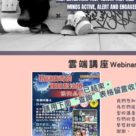
MINDS ACTIVE, ALERT AND ENGAGE
雲端講座
Webina
請用下面“查詢”表格留言收
已結束。
我們想知
為你們提
型的講座
你們的意
擊信封回
謝謝。