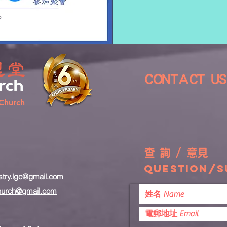
CONTACT 
Church
查 詢 / 意見
question/s
stry.lgc@gmail.com
hurch
@gmail.com