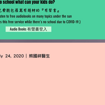
o school what can your kids do?
免費聽包羅萬有題材的『有聲書』
isten to free audiobooks on many topics under the sun
s this free service while there's no school due to COVID-19.)
Audio Books 有聲書登入
uly 24, 2020 | 熊國祥醫生