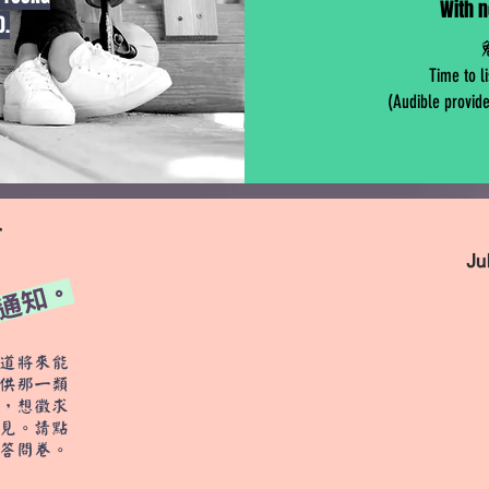
With n
D.
Time to l
(Audible provide
r
J
通知。
道將來能
供那一類
，想徵求
見。請點
答問卷。