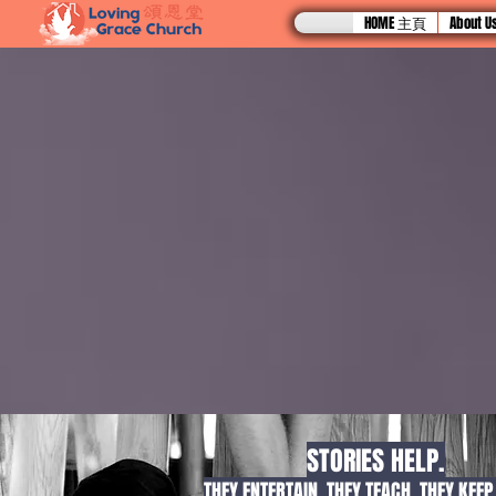
HOME 主頁
About
STORIES HELP.
THEY ENTERTAIN. THEY TEACH. THEY KEE