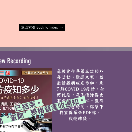
返回索引 Back to Index
ew Recording
屬教會今年第三次的外
展活動，歡迎大家，並
邀請親朋戚友參加，來
了解COVID-19疫情，如
何抗疫，及怎樣活得更
面“查詢”表格留言收通知。
有希望和有信心。設有
已結束。
Q&A問答時間。點擊下
載宣傳單張PDF檔，
歡迎轉發。